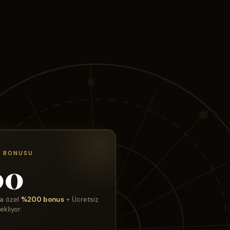
N BONUSU
00
ıza özel
%200 bonus
+ Ücretsiz
ekliyor.