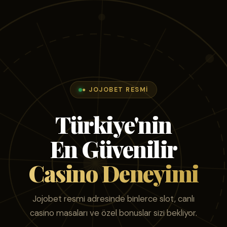
● JOJOBET RESMI
Türkiye'nin
En Güvenilir
Casino Deneyimi
Jojobet resmi adresinde binlerce slot, canlı
casino masaları ve özel bonuslar sizi bekliyor.