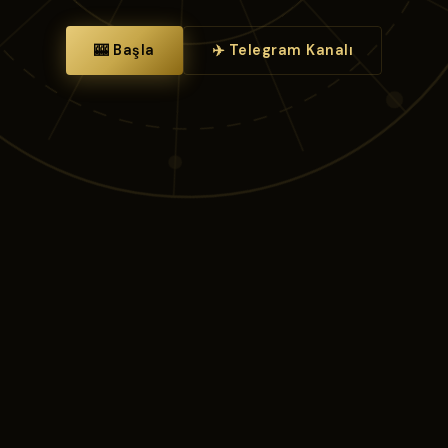
🎰 Başla
✈️ Telegram Kanalı